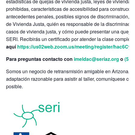
estadísticas de quejas de vivienda justa, leyes de vivienda j
prohibidas, características de accesibilidad para construcc
antecedentes penales, posibles signos de discriminación, e
de Vivienda Justa, quién es responsable de la discriminación
casos de vivienda justa, y cómo puede presentar una queja 
SERI. Recibirás un certificado por atender la clase completa
aquí
https://us02web.zoom.us/meeting/register/hac6C
Para preguntas contacto con
imeldac@seriaz.org
o
(520
Somos un negocio de retransmisión amigable en Arizona. Si
adaptación razonable para asistir al taller, comuníquese con
posible.