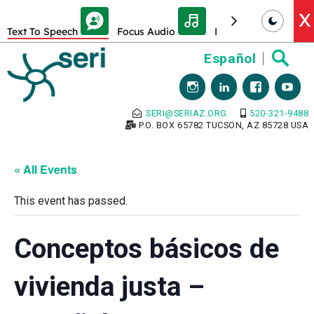
Skip Toolbar to Main Content
X
Text To Speech
Focus Audio
Decrease font size
Skip
Español
to
content
SERI@SERIAZ.ORG
520-321-9488
P.O. BOX 65782 TUCSON, AZ 85728 USA
« All Events
This event has passed.
Conceptos básicos de
vivienda justa –